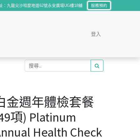
址：九龍尖沙咀麼地道62號永安廣場UG樓18舖
服務預約
登入
白金週年體檢套餐
49項) Platinum
nnual Health Check